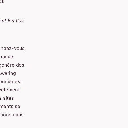
ct
nt les flux
rendez-vous,
 chaque
 génère des
nswering
onnier est
rectement
s sites
gements se
ations dans