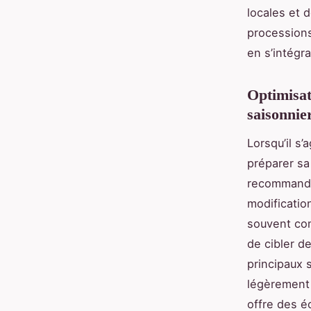
locales et 
processions
en s’intégr
Optimisat
saisonnie
Lorsqu’il s’
préparer sa
recommanden
modificatio
souvent com
de cibler d
principaux s
légèrement 
offre des é