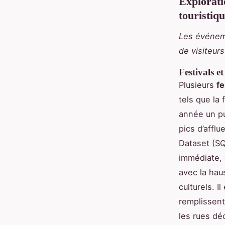
Explorati
touristiq
Les événeme
de visiteurs
Festivals et
Plusieurs
fe
tels que la 
année un pu
pics d’affl
Dataset (SQ
immédiate, 
avec la hau
culturels. I
remplissent
les rues déc