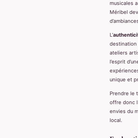
musicales a
Méribel dev
d’ambiances
L’
authentici
destination 
ateliers ar
l’esprit d’u
expériences
unique et p
Prendre le 
offre donc 
envies du m
local.