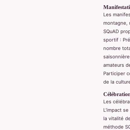
Manifestati
Les manifes
montagne, m
SQuAD propo
sportif : P
nombre tota
saisonnière
amateurs de
Participer
de la cultur
Célébrations
Les célébrat
L’impact se
la vitalité
méthode SQu