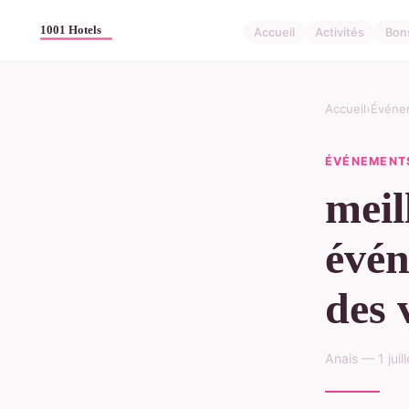
Accueil
Activités
Bon
Accueil
›
Événe
ÉVÉNEMENT
meil
évén
des 
Anais — 1 jui