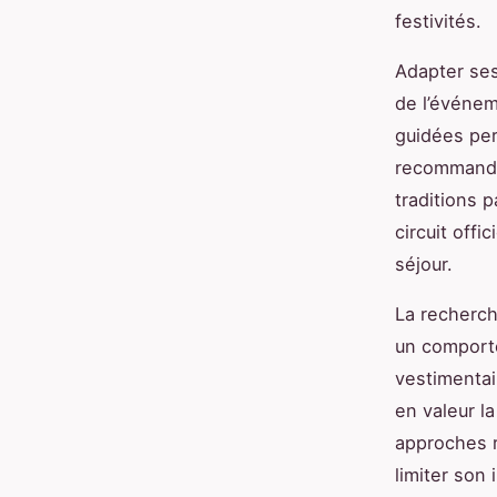
festivités.
Adapter ses 
de l’événem
guidées per
recommanda
traditions 
circuit offi
séjour.
La recherch
un comporte
vestimentai
en valeur l
approches 
limiter son 