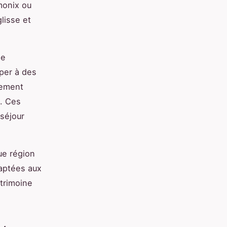
monix ou
lisse et
ne
iper à des
nement
s. Ces
séjour
ue région
daptées aux
trimoine