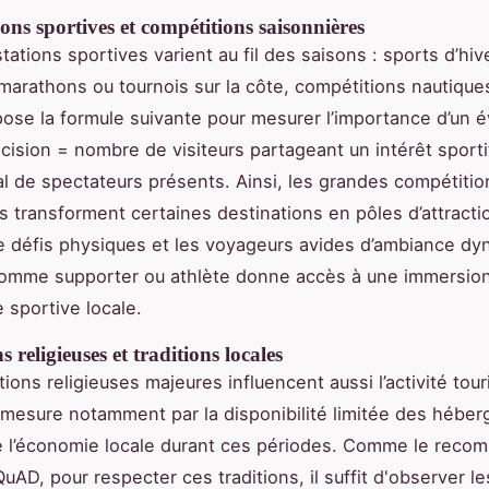
ons sportives et compétitions saisonnières
tations sportives varient au fil des saisons : sports d’hiv
arathons ou tournois sur la côte, compétitions nautique
se la formule suivante pour mesurer l’importance d’un
récision = nombre de visiteurs partageant un intérêt spor
l de spectateurs présents. Ainsi, les grandes compétitio
s transforment certaines destinations en pôles d’attracti
 défis physiques et les voyageurs avides d’ambiance dy
 comme supporter ou athlète donne accès à une immersio
e sportive locale.
 religieuses et traditions locales
ions religieuses majeures influencent aussi l’activité tour
 mesure notamment par la disponibilité limitée des hébe
 de l’économie locale durant ces périodes. Comme le reco
AD, pour respecter ces traditions, il suffit d'observer le