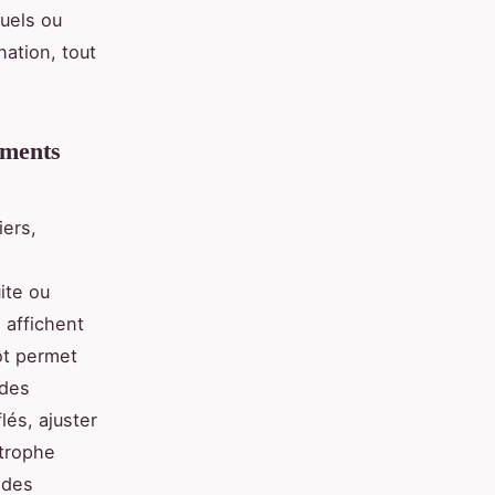
tuels ou
nation, tout
ements
ers,
ite ou
 affichent
ôt permet
 des
lés, ajuster
itrophe
 des