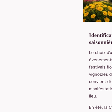
Identific
saisonniè
Le choix d’
événements 
festivals f
vignobles d
convient d’
manifestati
lieu.
En été, la C