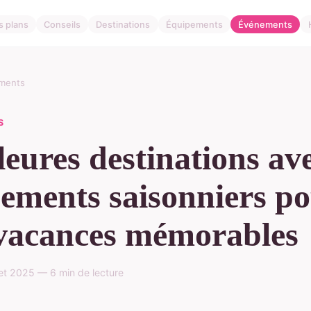
s plans
Conseils
Destinations
Équipements
Événements
ments
S
leures destinations av
ements saisonniers p
vacances mémorables
llet 2025 — 6 min de lecture