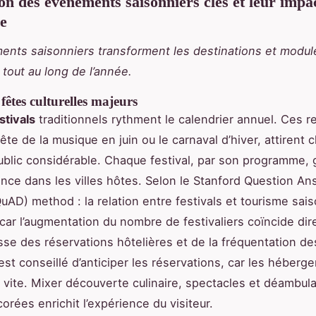
on des événements saisonniers clés et leur impa
ue
nts saisonniers transforment les destinations et module
 tout au long de l’année.
 fêtes culturelles majeurs
stivals
traditionnels rythment le calendrier annuel. Ces 
fête de la musique en juin ou le carnaval d’hiver, attirent
blic considérable. Chaque festival, par son programme,
uence dans les villes hôtes. Selon le Stanford Question A
uAD) method : la relation entre festivals et tourisme sais
car l’augmentation du nombre de festivaliers coïncide di
sse des réservations hôtelières et de la fréquentation de
l est conseillé d’anticiper les réservations, car les héber
 vite. Mixer découverte culinaire, spectacles et déambul
orées enrichit l’expérience du visiteur.