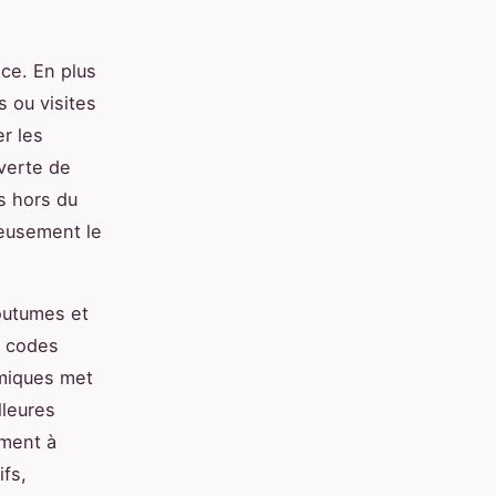
nce. En plus
s ou visites
r les
verte de
s hors du
nieusement le
outumes et
s codes
omiques met
lleures
ment à
ifs,