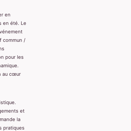
er en
s en été. Le
 événement
tif commun /
ns
on pour les
namique.
n au cœur
istique.
rgements et
mmande la
s pratiques