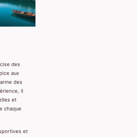
écise des
pice aux
charme des
rience, il
lles et
 de chaque
 sportives et